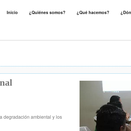
Inicio
¿Quiénes somos?
¿Qué hacemos?
¿Dón
onal
 la degradación ambiental y los