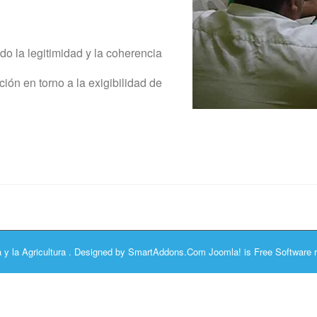
do la legitimidad y la coherencia
ción en torno a la exigibilidad de
y la Agricultura
. Designed by
SmartAddons.Com
Joomla!
is Free Software 