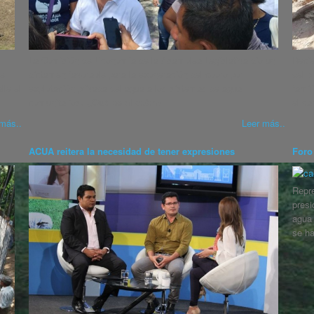
La Comisión de Economía de la Asamblea Legislativa dio un
Recie
de
dictamen favorable para la exoneración del cobro por
del p
lle el
explotación privada del agua a los sistemas de agua
famil
comunitarios.
¿Qué es el cobro
el ca
más..
Leer más..
ACUA reitera la necesidad de tener expresiones
Foro
Repre
presi
agua 
se h