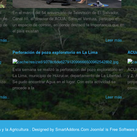
l
En el marco del 54 aniversario de Televisión de El Salvador,
n de
Canal 10, el director de ACUA, Samuel Ventura, participó en
o de
un espacio de opinión, en donde destacó la importancia que en
el país existan
más..
Leer más..
Perforación de pozo exploratorio en La Lima
ACUA
Esta semana se realizó la perforación del pozo exploratorio en
ACUA
La Lima, municipio de Húizucar, departamento de La Libertad.
y 2, 
izo
Se pudo encontrar Agua en el lugar. Con esta actividad se
proye
procede a la
comu
más..
Leer más..
y la Agricultura
. Designed by
SmartAddons.Com
Joomla!
is Free Software 