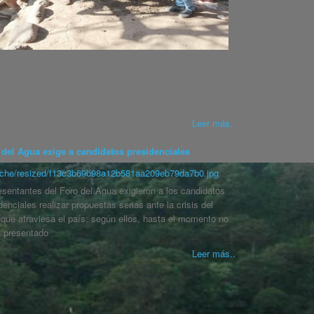
ntemente se realizó el Foro de apertura y presentación
royecto de abastecimiento de agua domiciliar a 112
ias rurales de la Comunidad María Auxiliadora, ubicado en
ntón el
Leer más..
 del Agua exige a candidatos presidenciales
sentantes del Foro del Agua exigieron a los candidatos
denciales realizar propuestas serias ante la crisis del
que atraviesa el país; según ellos, hasta el momento no
a presentado
Leer más..