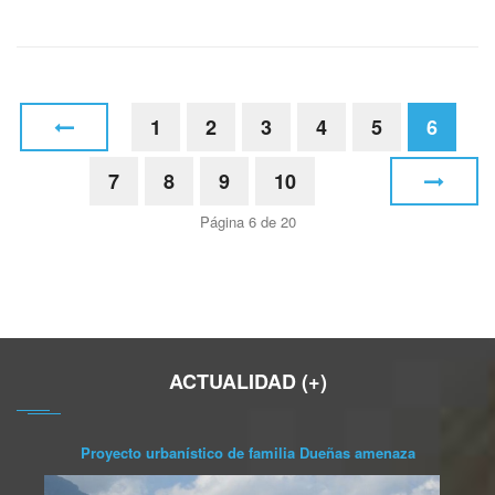
1
2
3
4
5
6
7
8
9
10
Página 6 de 20
ACTUALIDAD (+)
Proyecto urbanístico de familia Dueñas amenaza