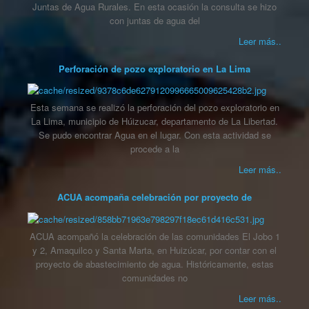
Juntas de Agua Rurales. En esta ocasión la consulta se hizo
con juntas de agua del
Leer más..
Perforación de pozo exploratorio en La Lima
Esta semana se realizó la perforación del pozo exploratorio en
La Lima, municipio de Húizucar, departamento de La Libertad.
Se pudo encontrar Agua en el lugar. Con esta actividad se
procede a la
Leer más..
ACUA acompaña celebración por proyecto de
ACUA acompañó la celebración de las comunidades El Jobo 1
y 2, Amaquilco y Santa Marta, en Huizúcar, por contar con el
proyecto de abastecimiento de agua. Históricamente, estas
comunidades no
Leer más..