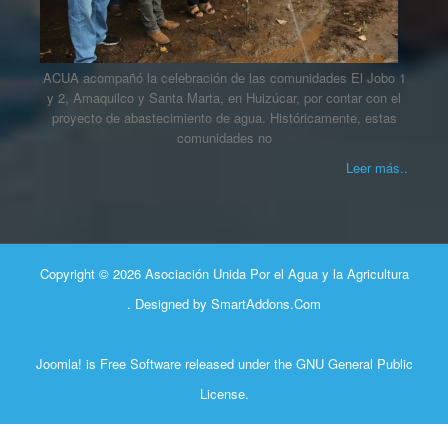
ACUA acompañó la celebración de las comunidades El Jobo 1
y 2, Amaquilco y Santa Marta, en Huizúcar, por contar con el
proyecto de abastecimiento de agua. Históricamente, estas
comunidades no
Leer más..
Copyright © 2026 Asociación Unida Por el Agua y la Agricultura
. Designed by
SmartAddons.Com
Joomla!
is Free Software released under the
GNU General Public
License.