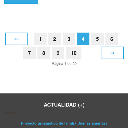
1
2
3
4
5
6
7
8
9
10
Página 4 de 20
ACTUALIDAD (+)
Proyecto urbanístico de familia Dueñas amenaza