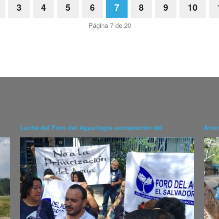
3
4
5
6
7
8
9
10
Página 7 de 20
Lucha del Foro del Agua logra exoneración del
Arra