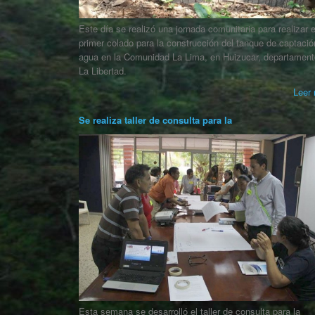
Este día se realizó una jornada comunitaria para realizar e
primer colado para la construcción del tanque de captació
agua en la Comunidad La Lima, en Huizucar, departament
La Libertad.
Leer 
Se realiza taller de consulta para la
Esta semana se desarrolló el taller de consulta para la