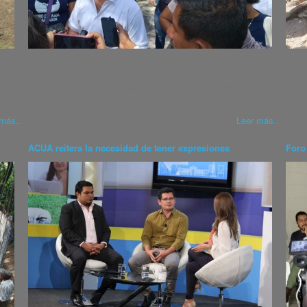
La Comisión de Economía de la Asamblea Legislativa dio un
Recie
de
dictamen favorable para la exoneración del cobro por
del p
lle el
explotación privada del agua a los sistemas de agua
famil
comunitarios.
¿Qué es el cobro
el ca
más..
Leer más..
ACUA reitera la necesidad de tener expresiones
Foro