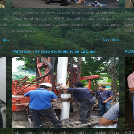
l
En el marco del 54 aniversario de Televisión de El Salvador,
Repre
n de
Canal 10, el director de ACUA, Samuel Ventura, participó en
presi
o de
un espacio de opinión, en donde destacó la importancia que en
agua 
el país existan
se h
más..
Leer más..
Perforación de pozo exploratorio en La Lima
ACUA
Esta semana se realizó la perforación del pozo exploratorio en
ACUA