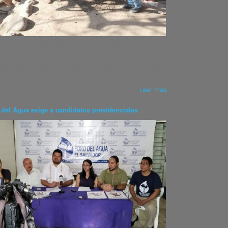
ntemente se realizó el Foro de apertura y presentación
royecto de abastecimiento de agua domiciliar a 112
ias rurales de la Comunidad María Auxiliadora, ubicado en
ntón el
Leer más..
 del Agua exige a candidatos presidenciales