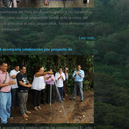
sentantes del Foro del Agua exigieron a los candidatos
denciales realizar propuestas serias ante la crisis del
que atraviesa el país; según ellos, hasta el momento no
a presentado
Leer más..
 acompaña celebración por proyecto de
 acompañó la celebración de las comunidades El Jobo 1