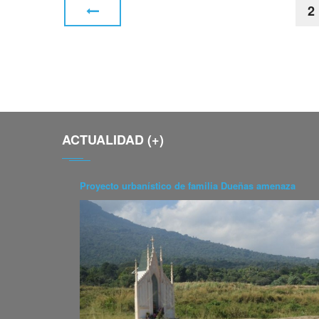
2
ACTUALIDAD (+)
Proyecto urbanístico de familia Dueñas amenaza